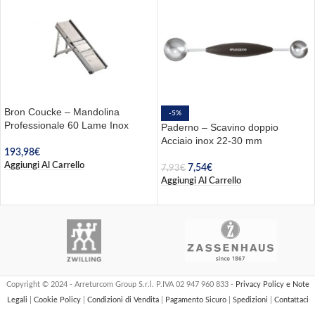
Bron Coucke – Mandolina
-5%
Professionale 60 Lame Inox
Paderno – Scavino doppio
Acciaio inox 22-30 mm
193,98
€
Aggiungi Al Carrello
7,54
€
7,93
€
Aggiungi Al Carrello
Copyright © 2024 - Arreturcom Group S.r.l. P.IVA 02 947 960 833 -
Privacy Policy e Note
Legali
|
Cookie Policy
|
Condizioni di Vendita
|
Pagamento Sicuro
|
Spedizioni
|
Contattaci