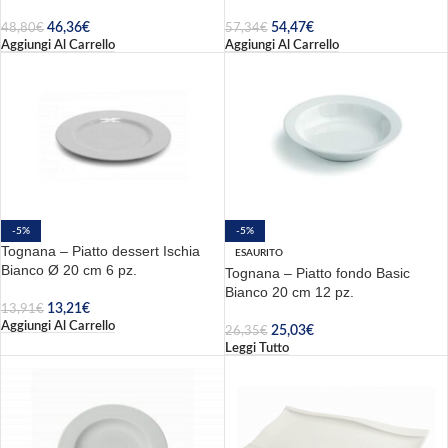
46,36
€
54,47
€
48,80
€
57,34
€
Aggiungi Al Carrello
Aggiungi Al Carrello
-5%
-5%
Tognana – Piatto dessert Ischia
ESAURITO
Bianco Ø 20 cm 6 pz.
Tognana – Piatto fondo Basic
Bianco 20 cm 12 pz.
13,21
€
13,91
€
Aggiungi Al Carrello
25,03
€
26,35
€
Leggi Tutto