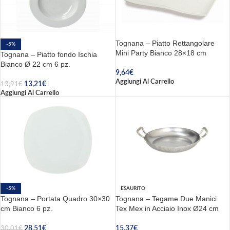
Tognana – Piatto Rettangolare
-5%
Mini Party Bianco 28×18 cm
Tognana – Piatto fondo Ischia
Bianco Ø 22 cm 6 pz.
9,64
€
Aggiungi Al Carrello
13,21
€
13,91
€
Aggiungi Al Carrello
-5%
ESAURITO
Tognana – Portata Quadro 30×30
Tognana – Tegame Due Manici
cm Bianco 6 pz.
Tex Mex in Acciaio Inox Ø24 cm
28,51
€
15,37
€
30,01
€