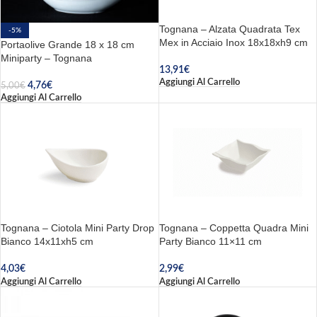
Tognana – Alzata Quadrata Tex
-5%
Mex in Acciaio Inox 18x18xh9 cm
Portaolive Grande 18 x 18 cm
Miniparty – Tognana
13,91
€
Aggiungi Al Carrello
4,76
€
5,00
€
Aggiungi Al Carrello
Tognana – Ciotola Mini Party Drop
Tognana – Coppetta Quadra Mini
Bianco 14x11xh5 cm
Party Bianco 11×11 cm
4,03
€
2,99
€
Aggiungi Al Carrello
Aggiungi Al Carrello