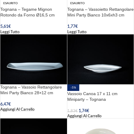
ESAURITO
ESAURITO
Tognana – Tegame Mignon
Tognana – Vassoietto Rettangolare
Rotondo da Forno Ø16,5 cm
Mini Party Bianco 10x6xh3 cm
5,61
€
1,77
€
Leggi Tutto
Leggi Tutto
Tognana – Vassoio Rettangolare
-5%
Mini Party Bianco 28×12 cm
Vassoio Canoa 17 x 11 cm
Miniparty – Tognana
6,47
€
Aggiungi Al Carrello
1,74
€
1,83
€
Aggiungi Al Carrello