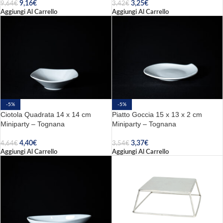
9,16
€
3,25
€
9,64
€
3,42
€
Aggiungi Al Carrello
Aggiungi Al Carrello
-5%
-5%
Ciotola Quadrata 14 x 14 cm
Piatto Goccia 15 x 13 x 2 cm
Miniparty – Tognana
Miniparty – Tognana
4,40
€
3,37
€
4,64
€
3,54
€
Aggiungi Al Carrello
Aggiungi Al Carrello