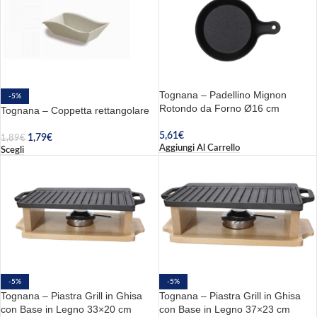
Tognana – Padellino Mignon
-5%
Rotondo da Forno Ø16 cm
Tognana – Coppetta rettangolare
5,61
€
1,79
€
1,89
€
Aggiungi Al Carrello
Scegli
-5%
-5%
Tognana – Piastra Grill in Ghisa
Tognana – Piastra Grill in Ghisa
con Base in Legno 33×20 cm
con Base in Legno 37×23 cm