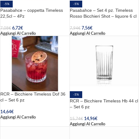
-5%
-5%
Pasabahce – coppetta Timeless
Pasabahce – Set 4 pz. Timeless
22,5cl – 4Pz
Rosso Bicchieri Shot – liquore 6 cl
6,72
€
7,56
€
7,08
€
7,94
€
Aggiungi Al Carrello
Aggiungi Al Carrello
RCR – Bicchiere Timeless Dof 36
-5%
cl – Set 6 pz
RCR – Bicchiere Timeless Hb 44 cl
– Set 6 pz
14,64
€
Aggiungi Al Carrello
14,96
€
15,74
€
Aggiungi Al Carrello