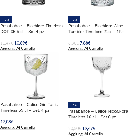
-5%
-5%
Pasabahce – Bicchiere Timeless
Pasabahce – Bicchiere Wine
DOF 35,5 cl – Set 4 pz
Tumbler Timeless 21cl – 4Pz
10,89
€
7,88
€
11,47
€
8,30
€
Aggiungi Al Carrello
Aggiungi Al Carrello
Pasabahce – Calice Gin Tonic
-5%
Timeless 55 cl – Set. 4 pz.
Pasabahce – Calice Nick&Nora
Timeless 16 cl – Set 6 pz
17,08
€
Aggiungi Al Carrello
19,47
€
20,50
€
Aggiungi Al Carrello