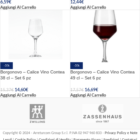
6,59
€
12,44
€
Aggiungi Al Carrello
Aggiungi Al Carrello
-5%
-5%
Borgonovo – Calice Vino Contea
Borgonovo – Calice Vino Contea
38 cl – Set 6 pz
49 cl – Set 6 pz
14,60
€
16,69
€
15,37
€
17,57
€
Aggiungi Al Carrello
Aggiungi Al Carrello
Copyright © 2024 - Arreturcom Group S.r.l. P.IVA 02 947 960 833 -
Privacy Policy e Note
Legali
|
Cookie Policy
|
Condizioni di Vendita
|
Pagamento Sicuro
|
Spedizioni
|
Contattaci