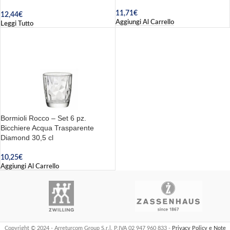
11,71
€
12,44
€
Aggiungi Al Carrello
Leggi Tutto
Bormioli Rocco – Set 6 pz.
Bicchiere Acqua Trasparente
Diamond 30,5 cl
10,25
€
Aggiungi Al Carrello
Copyright © 2024 - Arreturcom Group S.r.l. P.IVA 02 947 960 833 -
Privacy Policy e Note