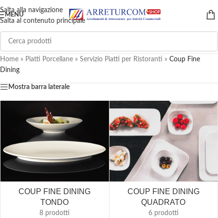
Salta alla navigazione
MENU
Salta al contenuto principale
Home
»
Piatti Porcellane
»
Servizio Piatti per Ristoranti
»
Coup Fine
Dining
Mostra barra laterale
COUP FINE DINING
COUP FINE DINING
TONDO
QUADRATO
8 prodotti
6 prodotti