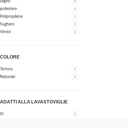
Legno
4
poliestere
1
Polipropilene
5
Sughero
2
Vimini
3
COLORE
Tortora
1
Naturale
3
ADATTI ALLA LAVASTOVIGLIE
SI
5