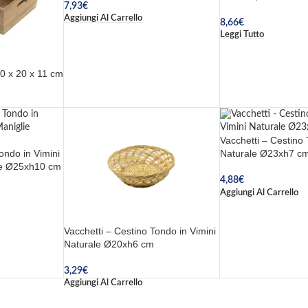
7,93
€
Aggiungi Al Carrello
8,66
€
Leggi Tutto
0 x 20 x 11 cm
Vacchetti – Cestino 
ondo in Vimini
Naturale Ø23xh7 c
ie Ø25xh10 cm
4,88
€
Aggiungi Al Carrello
Vacchetti – Cestino Tondo in Vimini
Naturale Ø20xh6 cm
3,29
€
Aggiungi Al Carrello