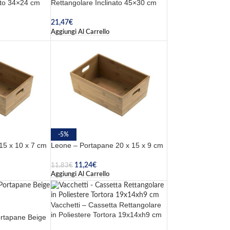
ato 34×24 cm
Rettangolare Inclinato 45×30 cm
21,47
€
Aggiungi Al Carrello
-5%
15 x 10 x 7 cm
Leone – Portapane 20 x 15 x 9 cm
11,24
€
11,83
€
Aggiungi Al Carrello
Vacchetti – Cassetta Rettangolare
in Poliestere Tortora 19x14xh9 cm
ortapane Beige