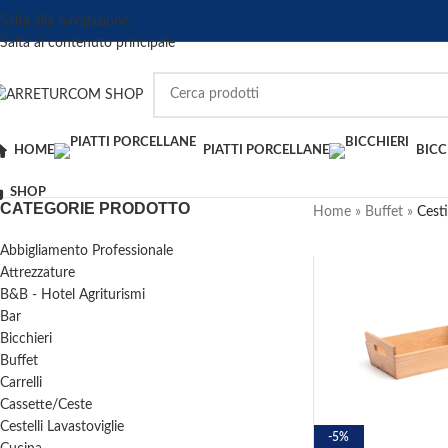
Salta alla navigazione
Salta al contenuto principale
HOME
PIATTI PORCELLANE
BICC
SHOP
CATEGORIE PRODOTTO
Home
»
Buffet
»
Cest
Abbigliamento Professionale
Attrezzature
B&B - Hotel Agriturismi
Bar
Bicchieri
Buffet
Carrelli
Cassette/Ceste
Cestelli Lavastoviglie
-5%