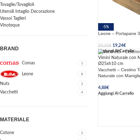
Tovaglie/Tovaglioli
Utensili Intaglio Decorazione
Vassoi Taglieri
Vinoteque
-5%
Leone – Portapane 3
19,24
€
20,25
€
BRAND
Aggiungi Al Carrello
Comas
1
Vacchetti – Cestino T
Leone
8
Naturale con Manigl
Nuts
2
4,88
€
Vacchetti
4
Aggiungi Al Carrello
MATERIALE
Cotone
2