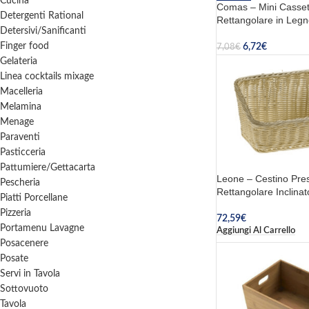
Cucina
Comas – Mini Casset
Detergenti Rational
Rettangolare in Leg
Detersivi/Sanificanti
Finger food
6,72
€
7,08
€
Aggiungi Al Carrello
Gelateria
Linea cocktails mixage
Macelleria
Melamina
Menage
Paraventi
Pasticceria
Pattumiere/Gettacarta
Leone – Cestino Pres
Pescheria
Rettangolare Inclina
Piatti Porcellane
Pizzeria
72,59
€
Portamenu Lavagne
Aggiungi Al Carrello
Posacenere
Posate
Servi in Tavola
Sottovuoto
Tavola