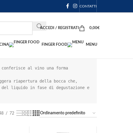
CONTATTI
ACCEDI / REGISTRATI
0,00
€
CINA
FINGER FOOD
MENU
conferisce al vino una forma 
gera riapertura della bocca che, 
del liquido in fase di degustazione e 
48
72