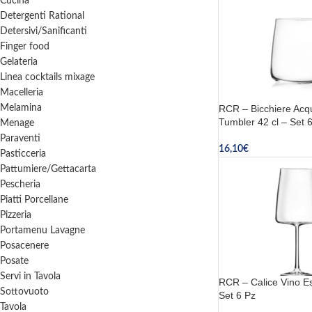
Cucina
Detergenti Rational
Detersivi/Sanificanti
Finger food
Gelateria
Linea cocktails mixage
Macelleria
Melamina
RCR – Bicchiere Acq
Tumbler 42 cl – Set 
Menage
Paraventi
16,10
€
Pasticceria
Aggiungi Al Carrello
Pattumiere/Gettacarta
Pescheria
Piatti Porcellane
Pizzeria
Portamenu Lavagne
Posacenere
Posate
Servi in Tavola
RCR – Calice Vino Es
Sottovuoto
Set 6 Pz
Tavola