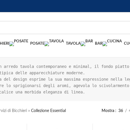
HIERI
POSATE
TAVOLA
BAR
CU
n arredo tavola contemporaneo e minimal, il fondo piatto 
tipica delle apparecchiature moderne.

a del design esprime la sua massima espressione nella leg
re lo sprigionarsi degli aromi, agevola lo scivolarmento 
calice una morbida eleganza di linea.
vizi di Bicchieri
»
Collezione Essential
Mostra
36