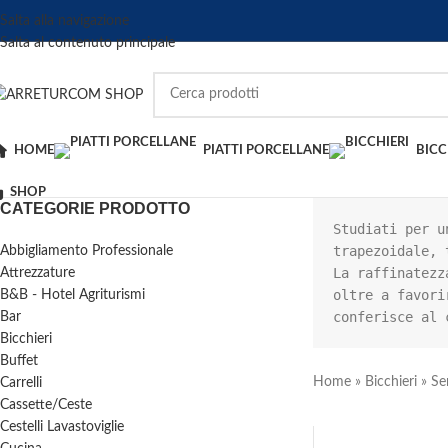
Salta alla navigazione
Salta al contenuto principale
HOME
PIATTI PORCELLANE
BICC
SHOP
CATEGORIE PRODOTTO
Studiati per u
trapezoidale, 
Abbigliamento Professionale
La raffinatezz
Attrezzature
oltre a favori
B&B - Hotel Agriturismi
conferisce al 
Bar
Bicchieri
Buffet
Home
»
Bicchieri
»
Ser
Carrelli
Cassette/Ceste
Cestelli Lavastoviglie