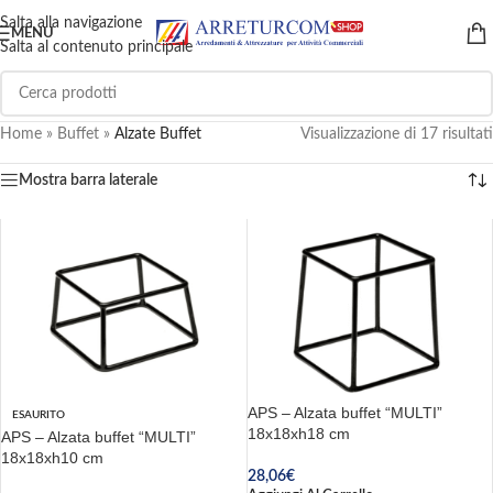
Salta alla navigazione
MENU
Salta al contenuto principale
Home
»
Buffet
»
Alzate Buffet
Visualizzazione di 17 risultati
Mostra barra laterale
APS – Alzata buffet “MULTI”
ESAURITO
18x18xh18 cm
APS – Alzata buffet “MULTI”
18x18xh10 cm
28,06
€