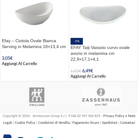
Efay – Ciotola Ovale Bianca
-5%
Serving in Melamina 18×13,4 cm
EFAY Taiji Vassoio curvo ovale
avorio in melamina cm
3,05
€
22,9×17,1×4,1
Aggiungi Al Carrello
6,49
€
6,83
€
Aggiungi Al Carrello
Copyright © 2024 - Arreturcom Group S.r.l. P.IVA 02 947 960 833 -
Privacy Policy e Note
Legali
|
Cookie Policy
|
Condizioni di Vendita
|
Pagamento Sicuro
|
Spedizioni
|
Contattaci