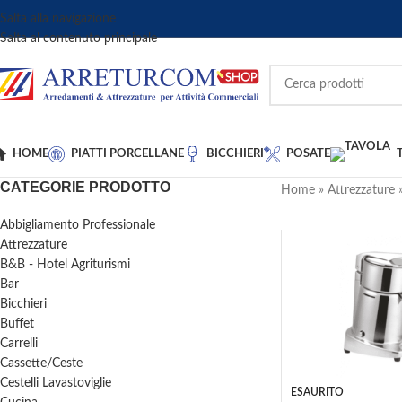
Salta alla navigazione
Salta al contenuto principale
HOME
PIATTI PORCELLANE
BICCHIERI
POSATE
CATEGORIE PRODOTTO
Home
»
Attrezzature
Abbigliamento Professionale
Attrezzature
B&B - Hotel Agriturismi
Bar
Bicchieri
Buffet
Carrelli
Cassette/Ceste
Cestelli Lavastoviglie
ESAURITO