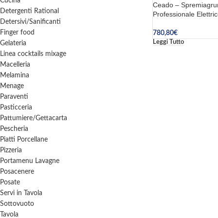
Cucina
Ceado – Spremiagru
Detergenti Rational
Professionale Elettr
Detersivi/Sanificanti
Finger food
780,80
€
Leggi Tutto
Gelateria
Linea cocktails mixage
Macelleria
Melamina
Menage
Paraventi
Pasticceria
Pattumiere/Gettacarta
Pescheria
Piatti Porcellane
Pizzeria
Portamenu Lavagne
Posacenere
Posate
Servi in Tavola
Sottovuoto
Tavola