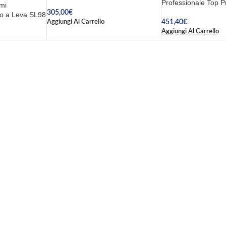
Professionale Top P
mi
305,00
€
ico a Leva SL98
Aggiungi Al Carrello
451,40
€
Aggiungi Al Carrello