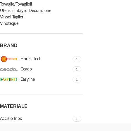
Tovaglie/Tovaglioli
Utensili Intaglio Decorazione
Vassoi Taglieri
Vinoteque
BRAND
Horecatech
1
Ceado
1
Easyline
1
MATERIALE
Acciaio Inox
1