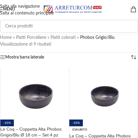
Salta alla navigazione
MENU
Salta al contenuto principale
Home
»
Piatti Porcellane
»
Piatti colorati
»
Phobos Grigio/Blu
Visualizzazione di 9 risultati
Mostra barra laterale
-10%
-10%
Le Coq – Coppetta Alta Phobos
ESAURITO
Grigio/Blu Ø 18 cm – Set 4 pz
Le Coq – Coppetta Alta Phobos