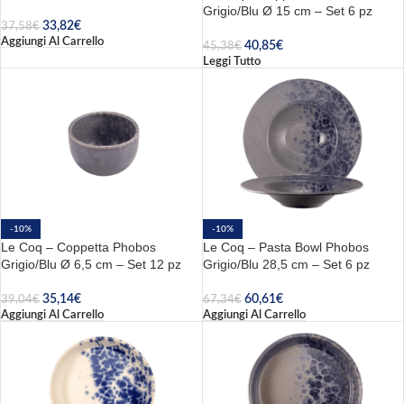
Grigio/Blu Ø 15 cm – Set 6 pz
33,82
€
37,58
€
Aggiungi Al Carrello
40,85
€
45,38
€
Leggi Tutto
-10%
-10%
Le Coq – Coppetta Phobos
Le Coq – Pasta Bowl Phobos
Grigio/Blu Ø 6,5 cm – Set 12 pz
Grigio/Blu 28,5 cm – Set 6 pz
35,14
€
60,61
€
39,04
€
67,34
€
Aggiungi Al Carrello
Aggiungi Al Carrello