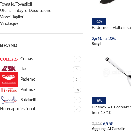
Tovaglie/Tovaglioli
Utensili Intaglio Decorazione
Vassoi Taglieri
-5%
Vinoteque
Paderno – Molla ins
2,66
€
-
5,22
€
Scegli
BRAND
Comas
1
Ilsa
5
Paderno
3
Pintinox
16
Salvinelli
1
-5%
Pintinox – Cucchiaio
Horecaprofessional
2
Inox 18/10
6,95
€
7,32
€
Aggiungi Al Carrello