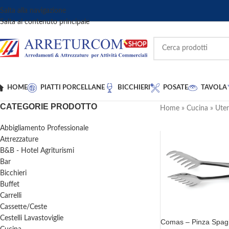
Salta alla navigazione
Salta al contenuto principale
HOME
PIATTI PORCELLANE
BICCHIERI
POSATE
TAVOLA
CATEGORIE PRODOTTO
Home
»
Cucina
»
Uten
Abbigliamento Professionale
Attrezzature
B&B - Hotel Agriturismi
Bar
Bicchieri
Buffet
Carrelli
Cassette/Ceste
Cestelli Lavastoviglie
Comas – Pinza Spaghe