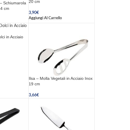
20 cm
 – Schiumarola
14 cm
3,90
€
Aggiungi Al Carrello
lci in Acciaio
Ilsa – Molla Vegetali in Acciaio Inox
19 cm
3,66
€
Aggiungi Al Carrello