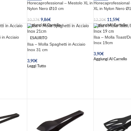
Horecaprofessional – Mestolo XL in
Horecaprofessional
Nylon Nero Ø10 cm
XL in Nylon Nero Ø
9,86
€
11,59
€
10,37
€
12,20
€
Aggiungi Al Carrello
Aggiungi Al Carrello
 in Acciaio
Ilsa – Molla Toast/Do
ESAURITO
Inox 19cm
Ilsa – Molla Spaghetti in Acciaio
Inox 31 cm
3,90
€
Aggiungi Al Carrello
3,90
€
Leggi Tutto