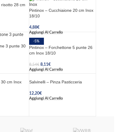
 risotto 28 cm
Pintinox – Cucchiaione 20 cm Inox
18/10
4,88
€
Aggiungi Al Carrello
-5%
one 3 punte 30
Pintinox – Forchettone 5 punte 26
cm Inox 18/10
8,11
€
8,54
€
Aggiungi Al Carrello
a 30 cm Inox
Salvinelli – Pinza Pasticceria
12,20
€
Aggiungi Al Carrello