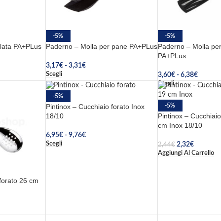
-5%
-5%
alata PA+PLus
Paderno – Molla per pane PA+PLus
Paderno – Molla per 
PA+PLus
3,17
€
-
3,31
€
Scegli
3,60
€
-
6,38
€
Scegli
-5%
-5%
Pintinox – Cucchiaio forato Inox
Pintinox – Cucchiai
18/10
cm Inox 18/10
6,95
€
-
9,76
€
Scegli
2,32
€
2,44
€
Aggiungi Al Carrello
 forato 26 cm