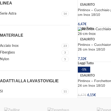
LINEA
ESAURITO
Pintinox – Cucchiaio 
Serie Astra
16
cm Inox 18/10
6,47
€
Leggi Tutto
MATERIALE
ESAURITO
Pintinox – Cucchiaion
Acciaio Inox
23
26 cm Inox 18/10
Fiberglass
3
7,32
€
Nylon
5
Leggi Tutto
-5%
ESAURITO
Pintinox – Forchetton
ADATTI ALLA LAVASTOVIGLIE
24 cm Inox 18/10
SI
11
6,15
€
6,47
€
Leggi Tutto