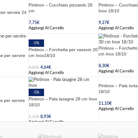
Pintinox – Cucchiaio pizzaiolo 28
Pintinox – Cucchiaio
cm
Inox 18/10
per servire 24
7,75
€
9,27
€
Aggiungi Al Carrello
Aggiungi Al Carrello
-5%
Pintinox – Forchett
Pintinox – Forchetta per vassoio 20
cm Inox 18/10
e per servire
cm Inox18/10
8,30
€
4,64
€
4,88
€
Aggiungi Al Carrello
Aggiungi Al Carrello
Pintinox – Pala tort
18/10
-5%
Pintinox – Pala lasagne 28 cm Inox
e per servire
11,10
€
18/10
Aggiungi Al Carrello
8,93
€
9,39
€
Aggiungi Al Carrello