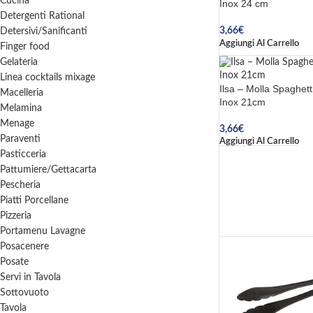
Cucina
Inox 24 cm
Detergenti Rational
3,66
€
Detersivi/Sanificanti
Aggiungi Al Carrello
Finger food
Gelateria
Linea cocktails mixage
Ilsa – Molla Spaghetti
Macelleria
Inox 21cm
Melamina
Menage
3,66
€
Paraventi
Aggiungi Al Carrello
Pasticceria
Pattumiere/Gettacarta
Pescheria
Piatti Porcellane
Pizzeria
Portamenu Lavagne
Posacenere
Posate
Servi in Tavola
Sottovuoto
Tavola