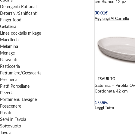
Cucina
cm Bianco 12 pz.
Detergenti Rational
30,01
€
Detersivi/Sanificanti
Aggiungi Al Carrello
Finger food
Gelateria
Linea cocktails mixage
Macelleria
Melamina
Menage
Paraventi
Pasticceria
Pattumiere/Gettacarta
ESAURITO
Pescheria
Saturnia – Pirofila Ov
Piatti Porcellane
Cordonata 42 cm
Pizzeria
Portamenu Lavagne
17,08
€
Posacenere
Leggi Tutto
Posate
Servi in Tavola
Sottovuoto
Tavola