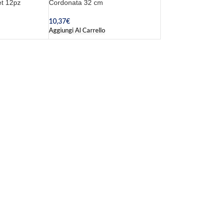
et 12pz
Cordonata 32 cm
10,37
€
Aggiungi Al Carrello