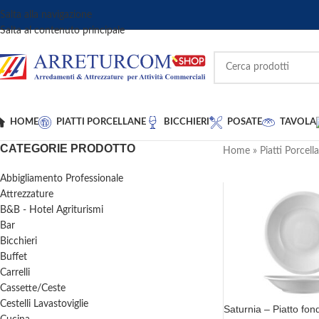
Salta alla navigazione
Salta al contenuto principale
HOME
PIATTI PORCELLANE
BICCHIERI
POSATE
TAVOLA
CATEGORIE PRODOTTO
Home
»
Piatti Porcell
Abbigliamento Professionale
Attrezzature
B&B - Hotel Agriturismi
Bar
Bicchieri
Buffet
Carrelli
Cassette/Ceste
Cestelli Lavastoviglie
Saturnia – Piatto fo