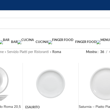
BAR
CUCINA
FINGER FOOD
ane
»
Servizio Piatti per Ristoranti
»
Roma
Mostra
36
ndo Roma 20,5
Saturnia – Piatto P
ESAURITO