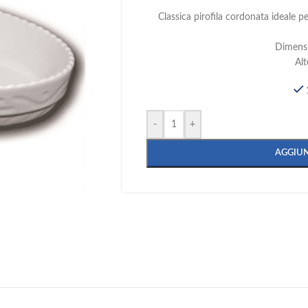
Classica pirofila cordonata ideale p
Dimens
Al
-
+
AGGIUN