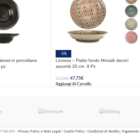
-5%
abowl in porcellana
Lioness – Piatto fondo Mosaik decori
 pz.
assortiti 20 cm. 8 Pz.
47,75
€
50,26
€
Aggiungi Al Carrello
47 960 833 -
Privacy Policy e Note Legali
|
Cookie Policy
|
Condizioni di Vendita
|
Pagamento 