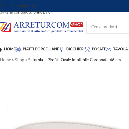
Salta alla navigazione
Salta al contenuto principale
HOME
PIATTI PORCELLANE
BICCHIERI
POSATE
TAVOLA
Home
»
Shop
»
Saturnia – Pirofila Ovale Impilabile Cordonata 46 cm