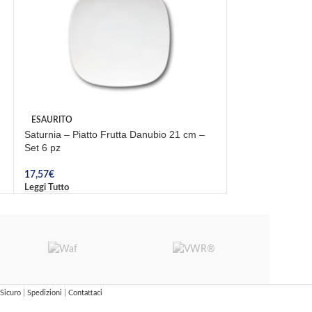
Saturnia – Piatto
ESAURITO
– Set. 12 pz.
Saturnia – Piatto Frutta Danubio 21 cm –
Set 6 pz
30,01
€
Aggiungi Al Carrel
17,57
€
Leggi Tutto
Sicuro
|
Spedizioni
|
Contattaci