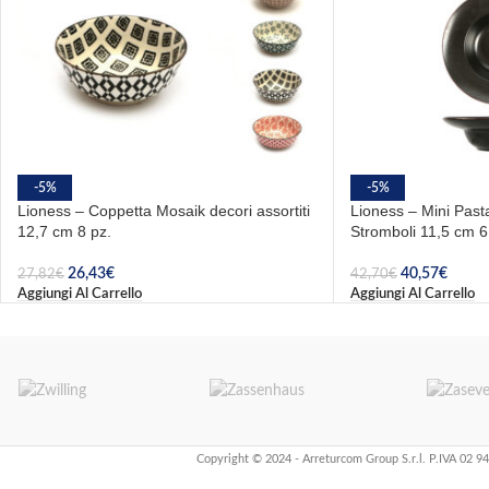
-5%
-5%
Lioness – Coppetta Mosaik decori assortiti
Lioness – Mini Past
12,7 cm 8 pz.
Stromboli 11,5 cm 6
26,43
€
40,57
€
27,82
€
42,70
€
Aggiungi Al Carrello
Aggiungi Al Carrello
Copyright © 2024 - Arreturcom Group S.r.l. P.IVA 02 9