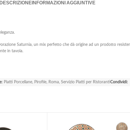
DESCRIZIONE
INFORMAZIONI AGGIUNTIVE
eleganza.
lla lavorazione Saturnia, un mix perfetto che dà origine ad un prodotto resist
nte in tavola.
e:
Piatti Porcellane
,
Pirofile
,
Roma
,
Servizio Piatti per Ristoranti
Condividi: