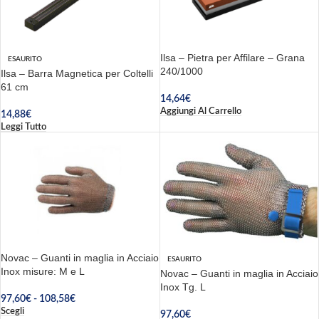
Ilsa – Pietra per Affilare – Grana
ESAURITO
240/1000
Ilsa – Barra Magnetica per Coltelli
61 cm
14,64
€
Aggiungi Al Carrello
14,88
€
Leggi Tutto
Novac – Guanti in maglia in Acciaio
ESAURITO
Inox misure: M e L
Novac – Guanti in maglia in Acciaio
Inox Tg. L
97,60
€
-
108,58
€
Scegli
97,60
€