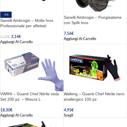
-5%
Sanelli Ambrogio – Pungisalame
Sanelli Ambrogio – Molla Inox
con Spilli Inox
Professionale per affettati
7,56
€
3,14
€
3,29
€
Aggiungi Al Carrello
Aggiungi Al Carrello
VWR® – Guanti Chef Nitrile viola
Walking – Guanti Chef Nitrile nero
Set 200 pz. – Misura L
anallergico 100 pz.
18,30
€
4,95
€
Aggiungi Al Carrello
Scegli