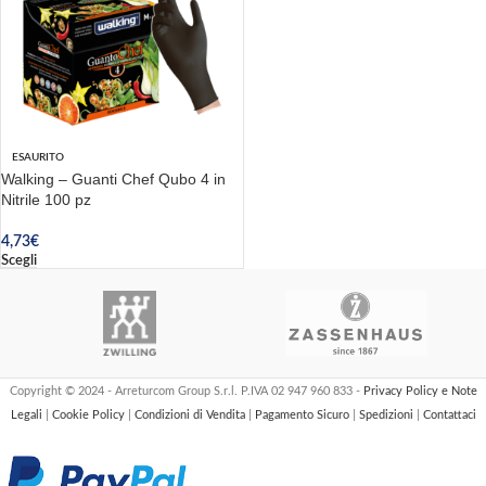
ESAURITO
Walking – Guanti Chef Qubo 4 in
Nitrile 100 pz
4,73
€
Scegli
Copyright © 2024 - Arreturcom Group S.r.l. P.IVA 02 947 960 833 -
Privacy Policy e Note
Legali
|
Cookie Policy
|
Condizioni di Vendita
|
Pagamento Sicuro
|
Spedizioni
|
Contattaci