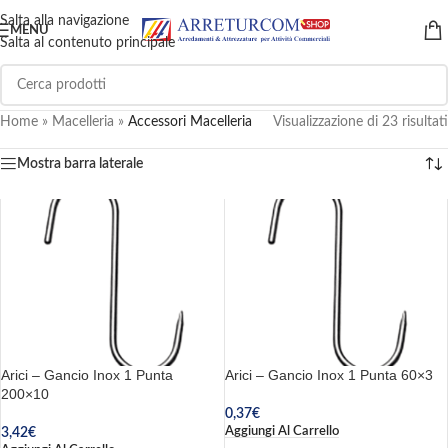
Salta alla navigazione
MENU
Salta al contenuto principale
Home
»
Macelleria
»
Accessori Macelleria
Visualizzazione di 23 risultati
Mostra barra laterale
Arici – Gancio Inox 1 Punta
Arici – Gancio Inox 1 Punta 60×3
200×10
0,37
€
Aggiungi Al Carrello
3,42
€