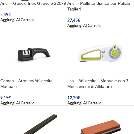
Arici – Gancio Inox Girevole 220×9
Arici – Pialletto Bianco per Pulizia
Taglieri
5,49
€
Aggiungi Al Carrello
27,45
€
Aggiungi Al Carrello
Comas – Arrotino/Affilacoltelli
Ilsa – Affilacoltelli Manuale con 7
Manuale
Meccanismi di Affilatura
9,15
€
12,20
€
Aggiungi Al Carrello
Aggiungi Al Carrello