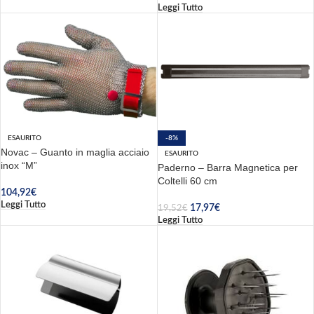
Leggi Tutto
ESAURITO
-8%
Novac – Guanto in maglia acciaio
ESAURITO
inox “M”
Paderno – Barra Magnetica per
Coltelli 60 cm
104,92
€
Leggi Tutto
17,97
€
19,52
€
Leggi Tutto