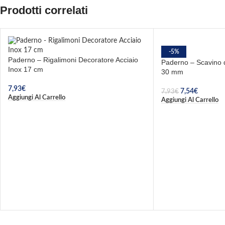
Prodotti correlati
-5%
Paderno – Rigalimoni Decoratore Acciaio
Paderno – Scavino d
Inox 17 cm
30 mm
7,93
€
7,54
€
7,93
€
Aggiungi Al Carrello
Aggiungi Al Carrello