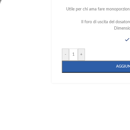
Utile per chi ama fare monoporzioni
Il foro di uscita del dosator
Dimensi
-
+
AGGIUN