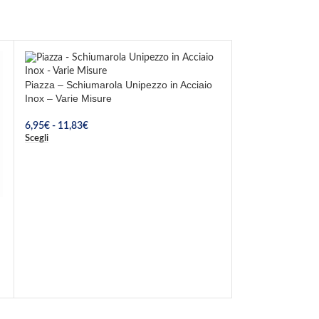
Piazza – Schiumarola Unipezzo in Acciaio
Inox – Varie Misure
6,95
€
-
11,83
€
Scegli
Pintinox – Coltel
Inox18/10
11,47
€
Aggiungi Al Carrel