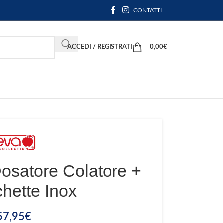
CONTATTI
ACCEDI / REGISTRATI
0,00
€
osatore Colatore +
hette Inox
57,95
€