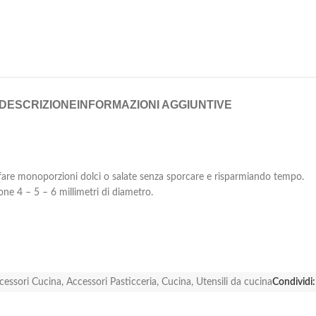
DESCRIZIONE
INFORMAZIONI AGGIUNTIVE
fare monoporzioni dolci o salate senza sporcare e risparmiando tempo.
ione 4 – 5 – 6 millimetri di diametro.
cessori Cucina
,
Accessori Pasticceria
,
Cucina
,
Utensili da cucina
Condividi: