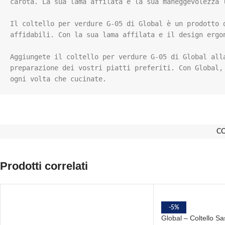
carota. La sua lama affilata e la sua maneggevolezza 
Il coltello per verdure G-05 di Global è un prodotto 
affidabili. Con la sua lama affilata e il design ergo
Aggiungete il coltello per verdure G-05 di Global all
preparazione dei vostri piatti preferiti. Con Global,
ogni volta che cucinate.
C
Prodotti correlati
-5%
Global – Coltello S