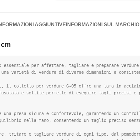
INFORMAZIONI AGGIUNTIVE
INFORMAZIONI SUL MARCHIO
8 cm
o essenziale per affettare, tagliare e preparare verdure 
 una varietà di verdure di diverse dimensioni e consisten
l, il coltello per verdure G-05 offre una lama in acciaio
fusolata e sottile permette di eseguire tagli precisi e p
e una presa sicura e confortevole, garantendo un controll
quilibrio nella mano, consentendo un taglio preciso senza
re, tritare e tagliare verdure di ogni tipo, dal pomodoro