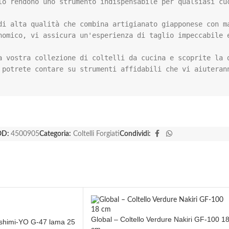
lo rendono uno strumento indispensabile per qualsiasi cuc
di alta qualità che combina artigianato giapponese con ma
nomico, vi assicura un'esperienza di taglio impeccabile e
a vostra collezione di coltelli da cucina e scoprite la d
 potrete contare su strumenti affidabili che vi aiuterann
OD:
4500905
Categoria:
Coltelli Forgiati
Condividi:
Global – Coltello Verdure Nakiri GF-100 1
ashimi-YO G-47 lama 25