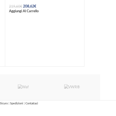
208,62
€
219,60
€
Aggiungi Al Carrello
-5%
Global – Speluc
37,69
€
39,65
€
Aggiungi Al Carrel
Sicuro
|
Spedizioni
|
Contattaci