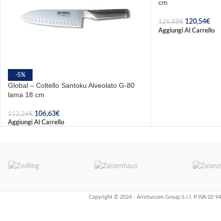
cm
120,54
€
126,88
€
Aggiungi Al Carrello
-5%
Global – Coltello Santoku Alveolato G-80
lama 18 cm
106,63
€
112,24
€
Aggiungi Al Carrello
Copyright © 2024 - Arreturcom Group S.r.l. P.IVA 02 9