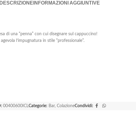
DESCRIZIONE
INFORMAZIONI AGGIUNTIVE
 resa di una “penna” con cui disegnare sul cappuccino!
agevola l’impugnatura in stile “professionale”.
:
00400600ICL
Categorie:
Bar
,
Colazione
Condividi: