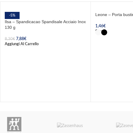
Leone – Porta bustin
-5%
Ilsa – Spandicacao Spandisale Acciaio Inox
1,46
€
130 g
Scegli
7,88
€
8,30
€
Aggiungi Al Carrello