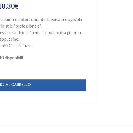
18,30
€
l massimo comfort durante la versata e agevola
in stile “professionale”.
stessa resa di una “penna” con cui disegnare sul
appuccino.
: 60 CL – 6 Tazze
10 disponibili
GI AL CARRELLO