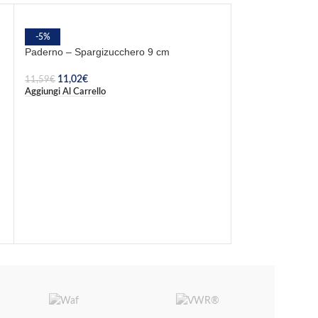
-5%
Paderno – Spargizucchero 9 cm
11,02
€
11,59
€
Aggiungi Al Carrello
-5%
Table Top – Teier
9,16
€
9,64
€
Aggiungi Al Carrel