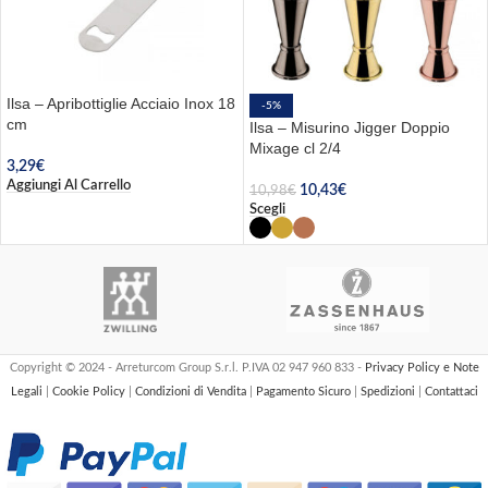
Ilsa – Apribottiglie Acciaio Inox 18
-5%
cm
Ilsa – Misurino Jigger Doppio
Mixage cl 2/4
3,29
€
Aggiungi Al Carrello
10,43
€
10,98
€
Scegli
Copyright © 2024 - Arreturcom Group S.r.l. P.IVA 02 947 960 833 -
Privacy Policy e Note
Legali
|
Cookie Policy
|
Condizioni di Vendita
|
Pagamento Sicuro
|
Spedizioni
|
Contattaci