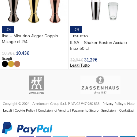
-5%
-5%
Ilsa – Misurino Jigger Doppio
ESAURITO
Mixage cl 2/4
ILSA – Shaker Boston Acciaio
Inox 50 cl
10,43
€
10,98
€
Scegli
31,29
€
32,94
€
Leggi Tutto
Copyright © 2024 - Arreturcom Group S.r.l. P.IVA 02 947 960 833 -
Privacy Policy e Note
Legali
|
Cookie Policy
|
Condizioni di Vendita
|
Pagamento Sicuro
|
Spedizioni
|
Contattaci