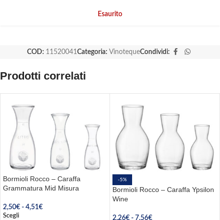
Esaurito
COD:
11520041
Categoria:
Vinoteque
Condividi:
Prodotti correlati
Bormioli Rocco – Caraffa
-5%
Grammatura Mid Misura
Bormioli Rocco – Caraffa Ypsilon
Wine
2,50
€
-
4,51
€
Scegli
2,26
€
-
7,56
€