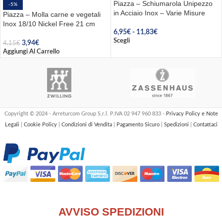
Piazza – Schiumarola Unipezzo
-5%
in Acciaio Inox – Varie Misure
Piazza – Molla carne e vegetali
Inox 18/10 Nickel Free 21 cm
6,95
€
-
11,83
€
Scegli
3,94
€
4,15
€
Aggiungi Al Carrello
Copyright © 2024 - Arreturcom Group S.r.l. P.IVA 02 947 960 833 -
Privacy Policy e Note
Legali
|
Cookie Policy
|
Condizioni di Vendita
|
Pagamento Sicuro
|
Spedizioni
|
Contattaci
AVVISO SPEDIZIONI