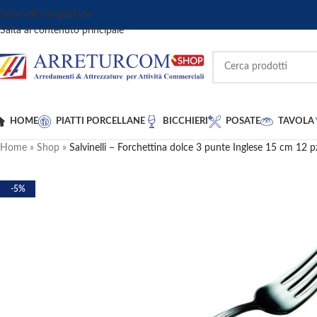
Salta alla navigazione
Salta al contenuto principale
HOME
PIATTI PORCELLANE
BICCHIERI
POSATE
TAVOLA
Home
»
Shop
»
Salvinelli – Forchettina dolce 3 punte Inglese 15 cm 12 p
-5%