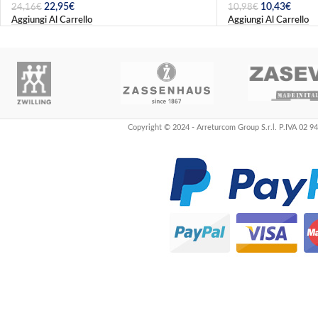
22,95
€
10,43
€
24,16
€
10,98
€
Aggiungi Al Carrello
Aggiungi Al Carrello
Copyright © 2024 - Arreturcom Group S.r.l. P.IVA 02 9