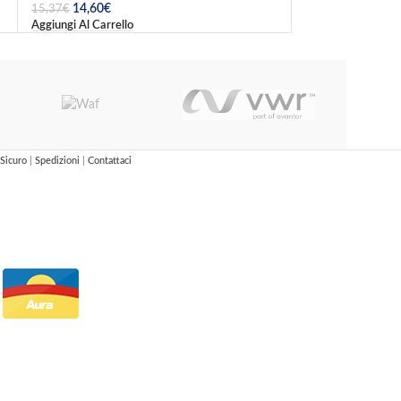
14,60
€
20,86
€
15,37
€
21,96
€
Aggiungi Al Carrello
Aggiungi Al Carrel
Sicuro
|
Spedizioni
|
Contattaci