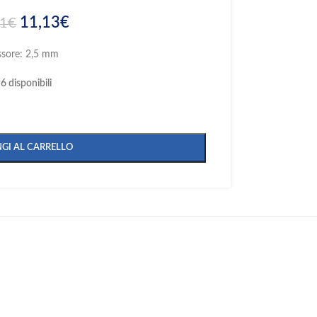
11,13
€
71
€
ssore: 2,5 mm
6 disponibili
GI AL CARRELLO