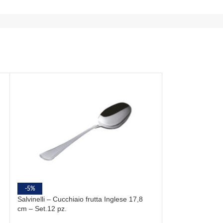
-5%
-5%
Salvinelli – Cucchiaio frutta Inglese 17,8
Salvinelli – Cucc
cm – Set.12 pz.
cm 12 pz. Acciai