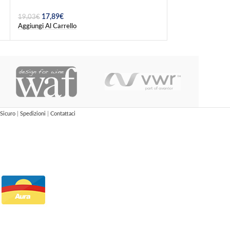
17,89
€
22,02
€
19,03
€
23,18
€
Aggiungi Al Carrello
Aggiungi Al Carrel
Sicuro
|
Spedizioni
|
Contattaci