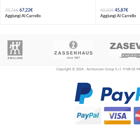
67,22
€
45,87
€
70,76
€
48,80
€
Aggiungi Al Carrello
Aggiungi Al Carrello
Copyright © 2024 - Arreturcom Group S.r.l. P.IVA 02 9