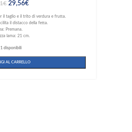
29,56
€
11
€
 il taglio e il trito di verdura e frutta.
ilita il distacco della fetta.
ea: Premana.
zza lama: 21 cm.
1 disponibili
GI AL CARRELLO