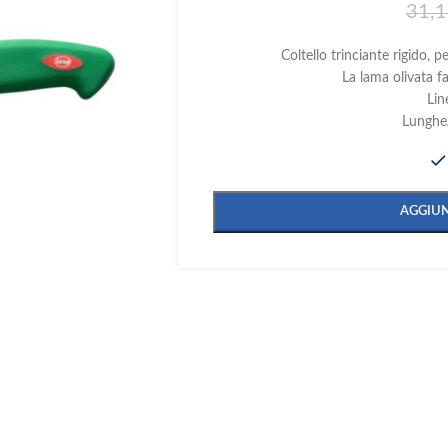
31,
Coltello trinciante rigido, per
La lama olivata fac
Lin
Lunghe
AGGIUN