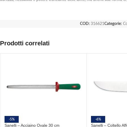
COD:
316621
Categorie:
Co
Prodotti correlati
-5%
-6%
Sanelli – Acciaino Ovale 30 cm
Sanelli – Coltello Af