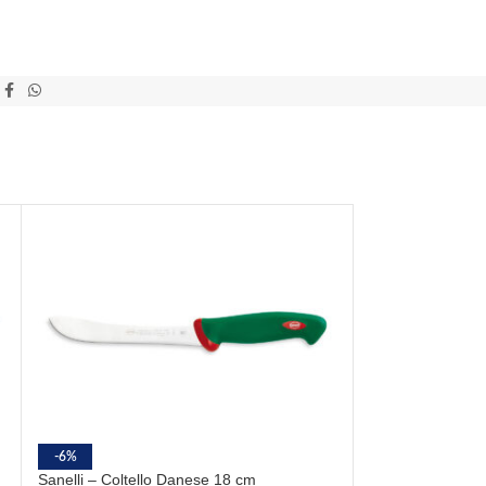
-6%
-5%
Sanelli – Coltello Danese 18 cm
Sanelli – Coltell