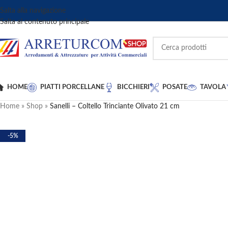
Salta alla navigazione
Salta al contenuto principale
HOME
PIATTI PORCELLANE
BICCHIERI
POSATE
TAVOLA
Home
»
Shop
»
Sanelli – Coltello Trinciante Olivato 21 cm
-5%