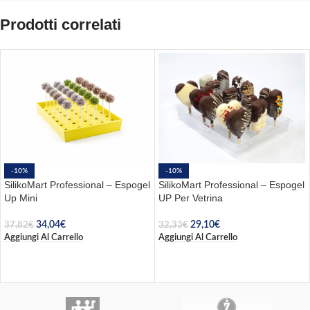
Prodotti correlati
-10%
-10%
SilikoMart Professional – Espogel
SilikoMart Professional – Espogel
Up Mini
UP Per Vetrina
34,04
€
29,10
€
37,82
€
32,33
€
Aggiungi Al Carrello
Aggiungi Al Carrello