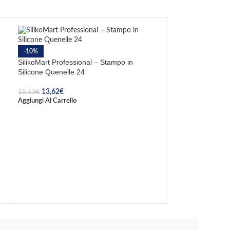
-10%
SilikoMart Professional – Stampo in
Silicone Quenelle 24
13,62
€
15,13
€
Aggiungi Al Carrello
-10%
ESAURITO
SilikoMart Profe
Silicone Univer
11,64
€
12,93
€
Leggi Tutto