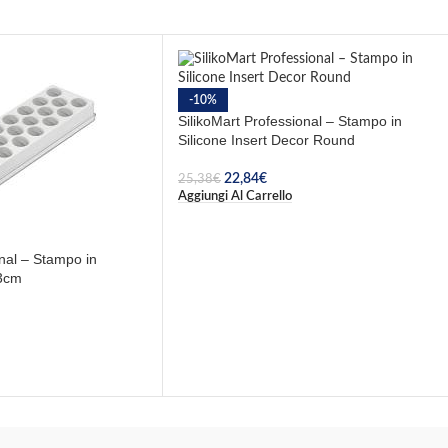
-10%
SilikoMart Professional – Stampo in
Silicone Insert Decor Round
22,84
€
25,38
€
Aggiungi Al Carrello
onal – Stampo in
 3cm