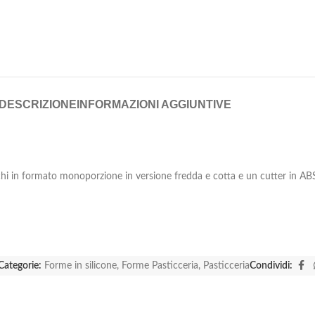
DESCRIZIONE
INFORMAZIONI AGGIUNTIVE
i in formato monoporzione in versione fredda e cotta e un cutter in ABS p
Categorie:
Forme in silicone
,
Forme Pasticceria
,
Pasticceria
Condividi: