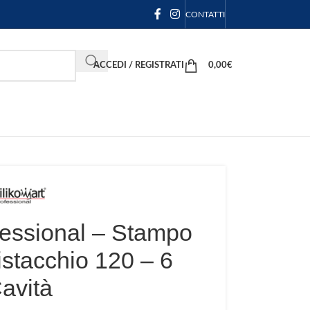
CONTATTI
ACCEDI / REGISTRATI
0,00
€
fessional – Stampo
istacchio 120 – 6
avità