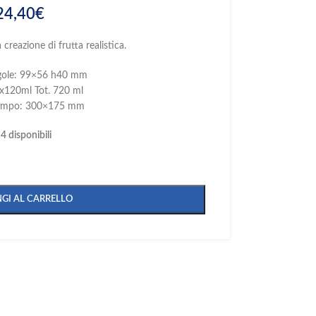
24,40
€
creazione di frutta realistica.
ngole: 99×56 h40 mm
x120ml Tot. 720 ml
tampo: 300×175 mm
4 disponibili
GI AL CARRELLO