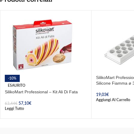
SilikoMart Professi
-10%
Silicone Fiamma ø
ESAURITO
SilikoMart Professional – Kit Ali Di Fata
19,03
€
Aggiungi Al Carrello
57,10
€
63,44
€
Leggi Tutto