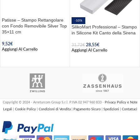
Patisse – Stampo Rettangolare
-10%
con Fondo Removibile Silver Top
SilikoMart Professional – Stampo
35×11 cm
in Silicone Kit Canto della Sirena
9,52
€
28,55
€
31,72
€
Aggiungi Al Carrello
Aggiungi Al Carrello
Copyright © 2024 - Arreturcom Group S.r.l. P.IVA 02 947 960 833 -
Privacy Policy e Note
Legali
|
Cookie Policy
|
Condizioni di Vendita
|
Pagamento Sicuro
|
Spedizioni
|
Contattaci