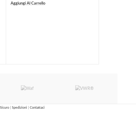
Aggiungi Al Carrello
Ilsa – Lattiera 
Antiaderente
18,30
€
-
24,40
€
Scegli
Sicuro
|
Spedizioni
|
Contattaci