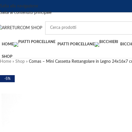
Salta alla navigazione
Salta al contenuto principale
HOME
PIATTI PORCELLANE
BICCH
SHOP
Home
»
Shop
»
Comas – Mini Cassetta Rettangolare in Legno 24x16x7 
-5%