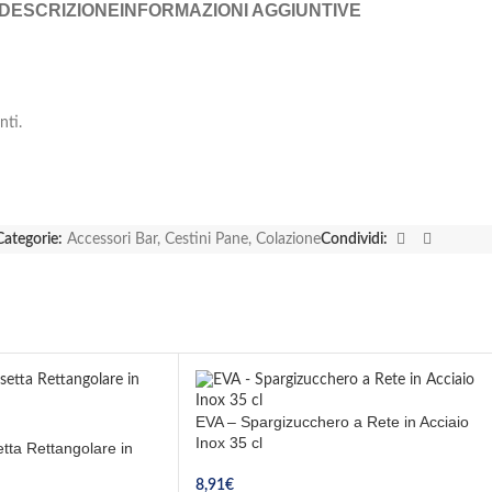
DESCRIZIONE
INFORMAZIONI AGGIUNTIVE
nti.
Categorie:
Accessori Bar
,
Cestini Pane
,
Colazione
Condividi:
EVA – Spargizucchero a Rete in Acciaio
Inox 35 cl
tta Rettangolare in
8,91
€