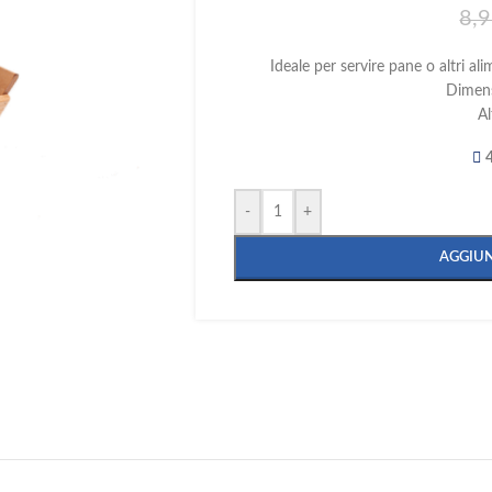
8,
Ideale per servire pane o altri ali
Dimens
Al
4
-
+
AGGIUN