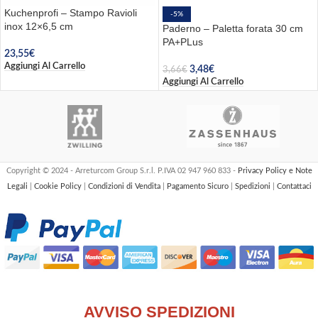
Kuchenprofi – Stampo Ravioli
-5%
inox 12×6,5 cm
Paderno – Paletta forata 30 cm
PA+PLus
23,55
€
Aggiungi Al Carrello
3,48
€
3,66
€
Aggiungi Al Carrello
Copyright © 2024 - Arreturcom Group S.r.l. P.IVA 02 947 960 833 -
Privacy Policy e Note
Legali
|
Cookie Policy
|
Condizioni di Vendita
|
Pagamento Sicuro
|
Spedizioni
|
Contattaci
AVVISO SPEDIZIONI