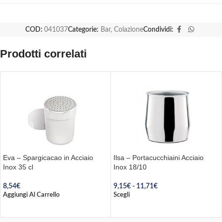
COD:
041037
Categorie:
Bar
,
Colazione
Condividi:
Prodotti correlati
Eva – Spargicacao in Acciaio
Ilsa – Portacucchiaini Acciaio
Inox 35 cl
Inox 18/10
8,54
€
9,15
€
-
11,71
€
Aggiungi Al Carrello
Scegli