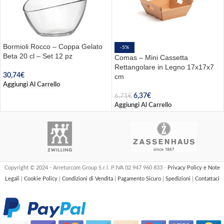
Bormioli Rocco – Coppa Gelato
-5%
Beta 20 cl – Set 12 pz
Comas – Mini Cassetta
Rettangolare in Legno 17x17x7
30,74
€
cm
Aggiungi Al Carrello
6,37
€
6,71
€
Aggiungi Al Carrello
Copyright © 2024 - Arreturcom Group S.r.l. P.IVA 02 947 960 833 -
Privacy Policy e Note
Legali
|
Cookie Policy
|
Condizioni di Vendita
|
Pagamento Sicuro
|
Spedizioni
|
Contattaci