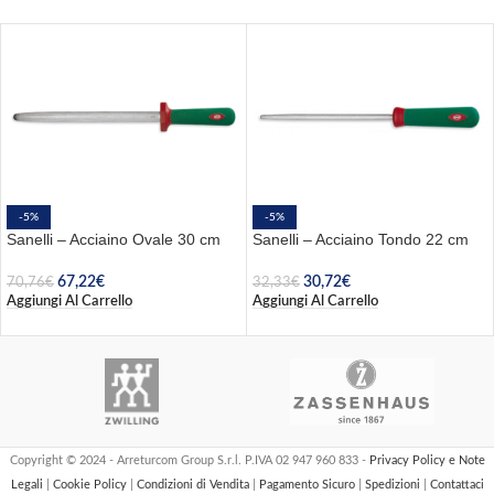
-5%
-5%
Sanelli – Acciaino Ovale 30 cm
Sanelli – Acciaino Tondo 22 cm
67,22
€
30,72
€
70,76
€
32,33
€
Aggiungi Al Carrello
Aggiungi Al Carrello
Copyright © 2024 - Arreturcom Group S.r.l. P.IVA 02 947 960 833 -
Privacy Policy e Note
Legali
|
Cookie Policy
|
Condizioni di Vendita
|
Pagamento Sicuro
|
Spedizioni
|
Contattaci