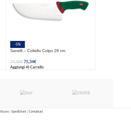
-5%
-6%
Sanelli – Coltello Colpo 28 cm
Sanelli – Coltel
75,34
€
17,89
€
79,30
€
19,03
€
Aggiungi Al Carrello
Aggiungi Al Carrel
Sicuro
|
Spedizioni
|
Contattaci