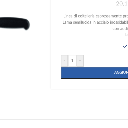
20,
Linea di coltelleria espressamente prog
Lama semilucida in acciaio inossidabi
con addi
L
-
+
AGGIUN