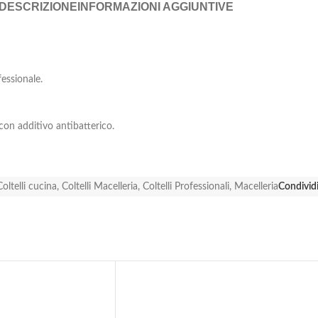
DESCRIZIONE
INFORMAZIONI AGGIUNTIVE
fessionale.
con additivo antibatterico.
Coltelli cucina
,
Coltelli Macelleria
,
Coltelli Professionali
,
Macelleria
Condividi