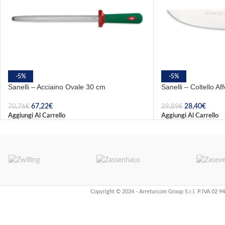
-5%
-5%
Sanelli – Acciaino Ovale 30 cm
Sanelli – Coltello Af
67,22
€
28,40
€
70,76
€
29,89
€
Aggiungi Al Carrello
Aggiungi Al Carrello
Copyright © 2024 - Arreturcom Group S.r.l. P.IVA 02 9