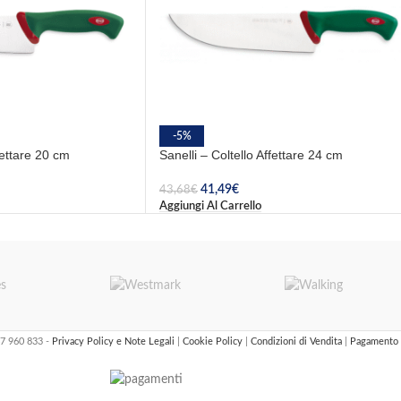
-5%
fettare 20 cm
Sanelli – Coltello Affettare 24 cm
41,49
€
43,68
€
Aggiungi Al Carrello
47 960 833 -
Privacy Policy e Note Legali
|
Cookie Policy
|
Condizioni di Vendita
|
Pagamento 