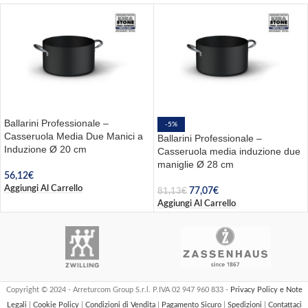
Ballarini Professionale –
-5%
Casseruola Media Due Manici a
Ballarini Professionale –
Induzione Ø 20 cm
Casseruola media induzione due
maniglie Ø 28 cm
56,12
€
Aggiungi Al Carrello
77,07
€
81,13
€
Aggiungi Al Carrello
Copyright © 2024 - Arreturcom Group S.r.l. P.IVA 02 947 960 833 -
Privacy Policy e Note
Legali
|
Cookie Policy
|
Condizioni di Vendita
|
Pagamento Sicuro
|
Spedizioni
|
Contattaci