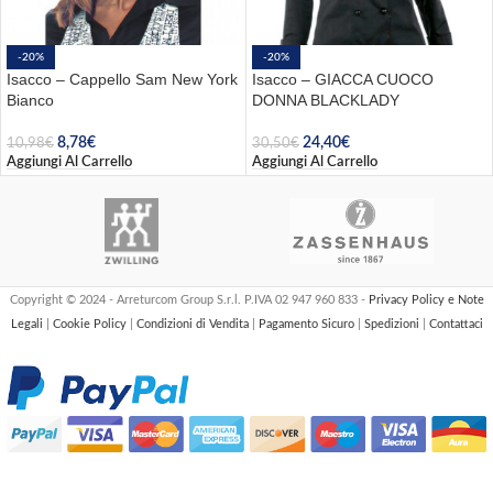
-20%
-20%
Isacco – Cappello Sam New York
Isacco – GIACCA CUOCO
Bianco
DONNA BLACKLADY
8,78
€
24,40
€
10,98
€
30,50
€
Aggiungi Al Carrello
Aggiungi Al Carrello
Copyright © 2024 - Arreturcom Group S.r.l. P.IVA 02 947 960 833 -
Privacy Policy e Note
Legali
|
Cookie Policy
|
Condizioni di Vendita
|
Pagamento Sicuro
|
Spedizioni
|
Contattaci