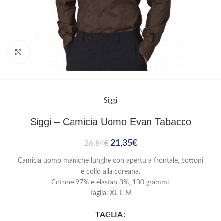
Clicca per ingrandire
Siggi
Siggi – Camicia Uomo Evan Tabacco
21,35
€
26,84
€
Camicia uomo maniche lunghe con apertura frontale, bottoni
e collo alla coreana.
Cotone 97% e elastan 3%, 130 grammi.
Taglia: XL-L-M
TAGLIA