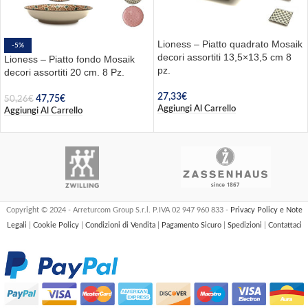
Lioness – Piatto quadrato Mosaik
-5%
decori assortiti 13,5×13,5 cm 8
Lioness – Piatto fondo Mosaik
pz.
decori assortiti 20 cm. 8 Pz.
27,33
€
47,75
€
50,26
€
Aggiungi Al Carrello
Aggiungi Al Carrello
Copyright © 2024 - Arreturcom Group S.r.l. P.IVA 02 947 960 833 -
Privacy Policy e Note
Legali
|
Cookie Policy
|
Condizioni di Vendita
|
Pagamento Sicuro
|
Spedizioni
|
Contattaci