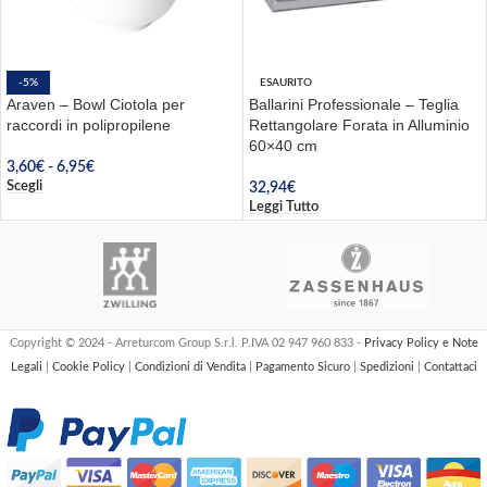
-5%
ESAURITO
Araven – Bowl Ciotola per
Ballarini Professionale – Teglia
raccordi in polipropilene
Rettangolare Forata in Alluminio
60×40 cm
3,60
€
-
6,95
€
Scegli
32,94
€
Leggi Tutto
Copyright © 2024 - Arreturcom Group S.r.l. P.IVA 02 947 960 833 -
Privacy Policy e Note
Legali
|
Cookie Policy
|
Condizioni di Vendita
|
Pagamento Sicuro
|
Spedizioni
|
Contattaci