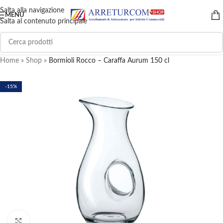
Salta alla navigazione
MENU
Salta al contenuto principale
Home
»
Shop
»
Bormioli Rocco – Caraffa Aurum 150 cl
-15%
Clicca per ingrandire