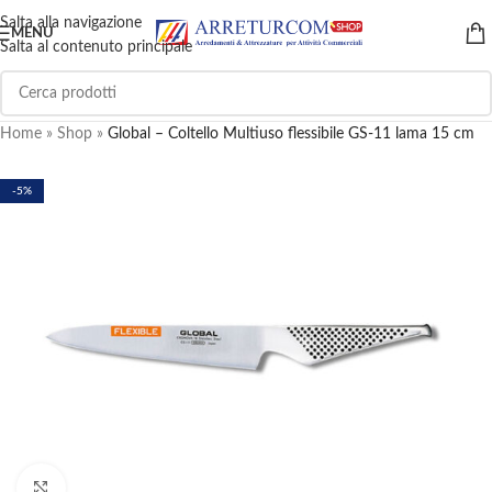
Salta alla navigazione
MENU
Salta al contenuto principale
Home
»
Shop
»
Global – Coltello Multiuso flessibile GS-11 lama 15 cm
-5%
Clicca per ingrandire