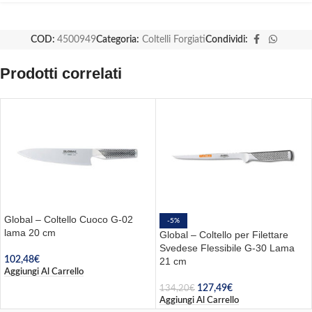
COD:
4500949
Categoria:
Coltelli Forgiati
Condividi:
Prodotti correlati
Global – Coltello Cuoco G-02
-5%
lama 20 cm
Global – Coltello per Filettare
Svedese Flessibile G-30 Lama
102,48
€
21 cm
Aggiungi Al Carrello
127,49
€
134,20
€
Aggiungi Al Carrello