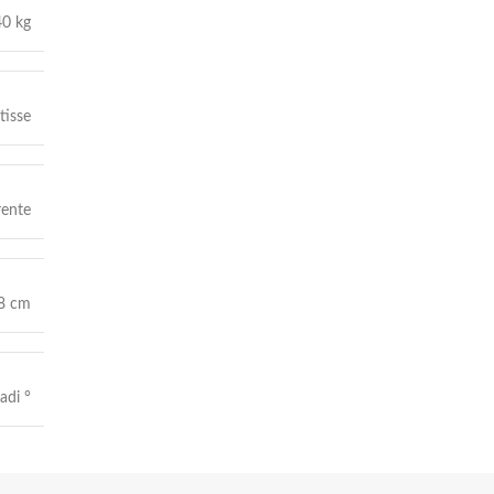
40 kg
tisse
rente
8 cm
adi °