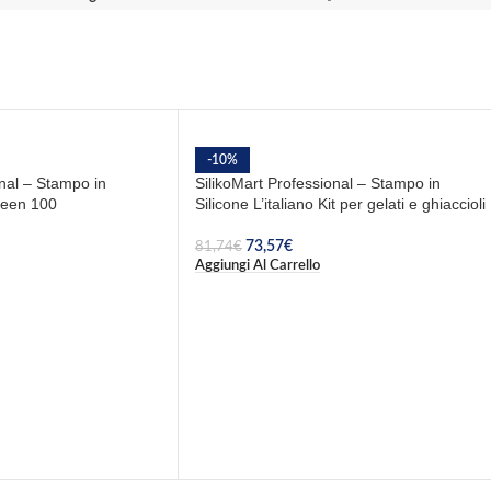
-10%
onal – Stampo in
SilikoMart Professional – Stampo in
ueen 100
Silicone L’italiano Kit per gelati e ghiaccioli
73,57
€
81,74
€
Aggiungi Al Carrello