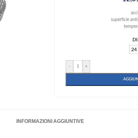
acc
superficie ant
temper
D
24
-
+
AGGIUN
INFORMAZIONI AGGIUNTIVE