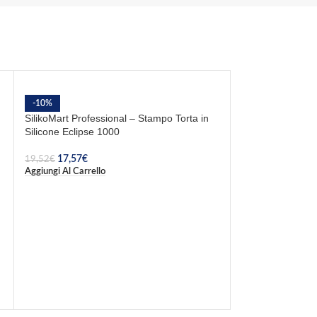
-10%
SilikoMart Professional – Stampo Torta in
Silicone Eclipse 1000
17,57
€
19,52
€
Aggiungi Al Carrello
-10%
SilikoMart Profes
Silicone Paradis
14,27
€
15,86
€
Aggiungi Al Carrel