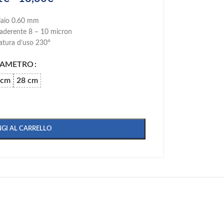
iaio 0.60 mm
iaderente 8 – 10 micron
atura d’uso 230°
IAMETRO
 cm
28 cm
GI AL CARRELLO