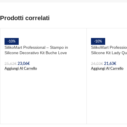
Prodotti correlati
-10%
-10%
SilikoMart Professional – Stampo in
SilikoMart Professi
Silicone Decorativo Kit Buche Love
Silicone Kit Lady Q
23,06
€
21,63
€
25,62
€
24,03
€
Aggiungi Al Carrello
Aggiungi Al Carrello