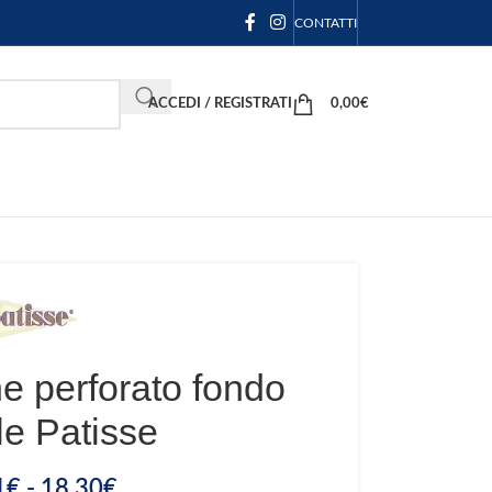
CONTATTI
ACCEDI / REGISTRATI
0,00
€
e perforato fondo
le Patisse
1
€
-
18,30
€