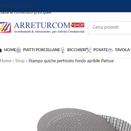
Salta alla navigazione
Salta al contenuto principale
HOME
PIATTI PORCELLANE
BICCHIERI
POSATE
TAVOLA
Home
»
Shop
»
Stampo quiche perforato fondo apribile Patisse