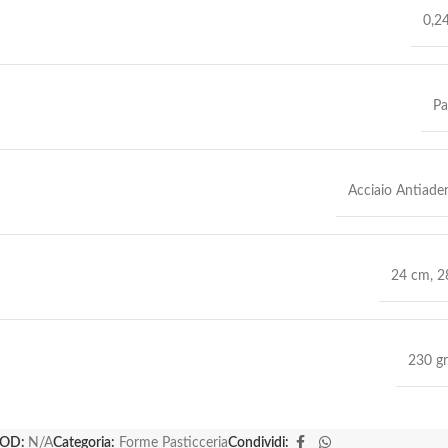
0,2
Pa
Acciaio Antiade
24 cm
,
2
230 gr
OD:
N/A
Categoria:
Forme Pasticceria
Condividi: