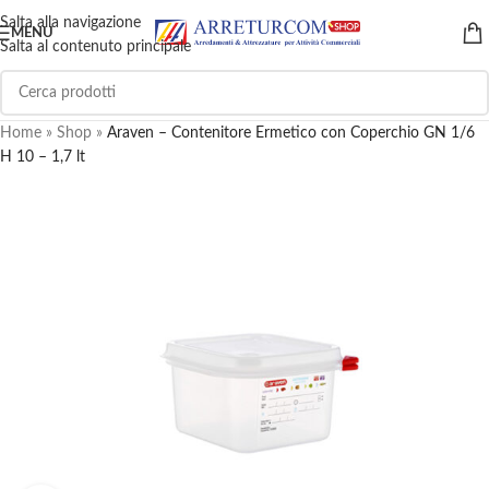
Salta alla navigazione
MENU
Salta al contenuto principale
Home
»
Shop
»
Araven – Contenitore Ermetico con Coperchio GN 1/6
H 10 – 1,7 lt