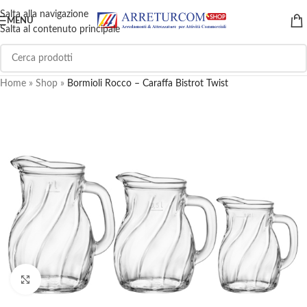
Salta alla navigazione
MENU
Salta al contenuto principale
Home
»
Shop
»
Bormioli Rocco – Caraffa Bistrot Twist
Clicca per ingrandire