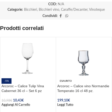
COD:
N/A
Categorie:
Bicchieri
,
Bicchieri vino
,
Caraffe/Decanter
,
Vinoteque
Condividi:
Prodotti correlati
-5%
ESAURITO
Arcoroc – Calice Tulip Vina
Arcoroc – Calice vino Normandie
Cabernet 36 cl – Set 6 pz
Temperato 16 cl 48 pz.
10,43
€
199,10
€
10,98
€
Aggiungi Al Carrello
Leggi Tutto