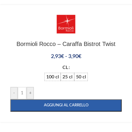
Bormioli Rocco – Caraffa Bistrot Twist
2,93
€
-
3,90
€
CL
100 cl
25 cl
50 cl
-
+
AGGIUNGI AL CARRELLO