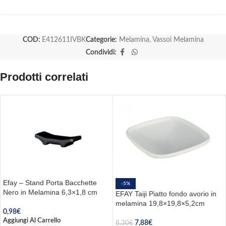
COD:
E412611IVBK
Categorie:
Melamina
,
Vassoi Melamina
Condividi:
Prodotti correlati
Efay – Stand Porta Bacchette
-5%
Nero in Melamina 6,3×1,8 cm
EFAY Taiji Piatto fondo avorio in
melamina 19,8×19,8×5,2cm
0,98
€
Aggiungi Al Carrello
7,88
€
8,30
€