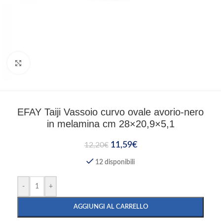
Clicca per ingrandire
EFAY Taiji Vassoio curvo ovale avorio-nero
in melamina cm 28×20,9×5,1
11,59
€
12,20
€
12 disponibili
-
+
AGGIUNGI AL CARRELLO