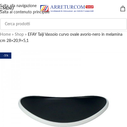
Salta alla navigazione
MENU
Salta al contenuto principale
Home
»
Shop
»
EFAY Taiji Vassoio curvo ovale avorio-nero in melamina
cm 28×20,9×5,1
-5%