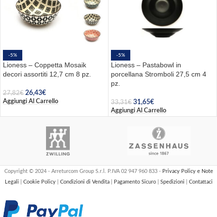
-5%
-5%
Lioness – Coppetta Mosaik
Lioness – Pastabowl in
decori assortiti 12,7 cm 8 pz.
porcellana Stromboli 27,5 cm 4
pz.
26,43
€
27,82
€
Aggiungi Al Carrello
31,65
€
33,31
€
Aggiungi Al Carrello
Copyright © 2024 - Arreturcom Group S.r.l. P.IVA 02 947 960 833 -
Privacy Policy e Note
Legali
|
Cookie Policy
|
Condizioni di Vendita
|
Pagamento Sicuro
|
Spedizioni
|
Contattaci