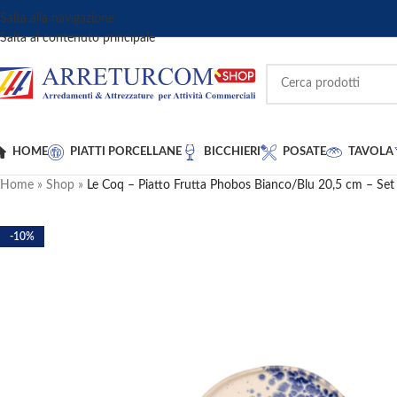
Salta alla navigazione
Salta al contenuto principale
HOME
PIATTI PORCELLANE
BICCHIERI
POSATE
TAVOLA
Home
»
Shop
»
Le Coq – Piatto Frutta Phobos Bianco/Blu 20,5 cm – Set
-10%