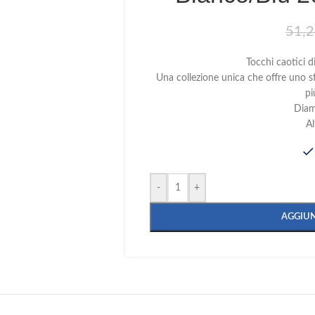
51,
Tocchi caotici di
Una collezione unica che offre uno s
pi
Diam
Al
-
+
AGGIUN