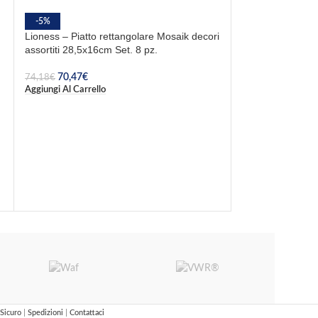
-5%
Lioness – Piatto rettangolare Mosaik decori
assortiti 28,5x16cm Set. 8 pz.
70,47
€
74,18
€
Aggiungi Al Carrello
Saturnia – Piatto
cm 12 pz.
31,72
€
Aggiungi Al Carrel
Sicuro
|
Spedizioni
|
Contattaci