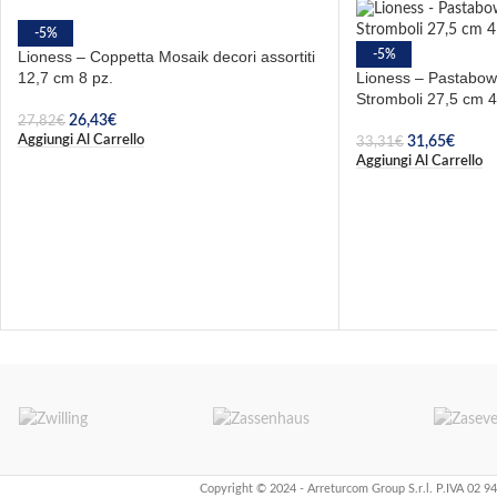
-5%
Lioness – Coppetta Mosaik decori assortiti
-5%
12,7 cm 8 pz.
Lioness – Pastabowl
Stromboli 27,5 cm 4
26,43
€
27,82
€
Aggiungi Al Carrello
31,65
€
33,31
€
Aggiungi Al Carrello
Copyright © 2024 - Arreturcom Group S.r.l. P.IVA 02 9