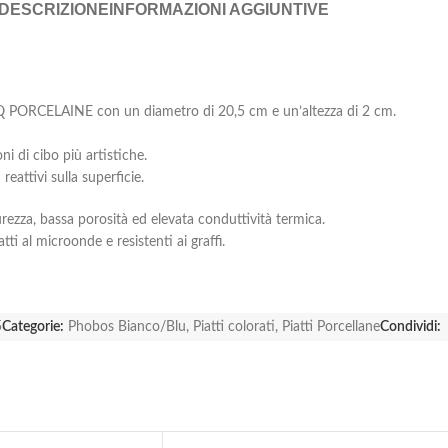
DESCRIZIONE
INFORMAZIONI AGGIUNTIVE
COQ PORCELAINE con un diametro di 20,5 cm e un’altezza di 2 cm.
i di cibo più artistiche.
eattivi sulla superficie.
urezza, bassa porosità ed elevata conduttività termica.
tti al microonde e resistenti ai graffi.
5
Categorie:
Phobos Bianco/Blu
,
Piatti colorati
,
Piatti Porcellane
Condividi: