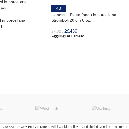
-5%
Lioness – Piatto fondo in porcellana
 in porcellana
Stromboli 20 cm 6 pz.
 pz.
26,43
€
27,82
€
Aggiungi Al Carrello
47 960 833 -
Privacy Policy e Note Legali
|
Cookie Policy
|
Condizioni di Vendita
|
Pagamento 