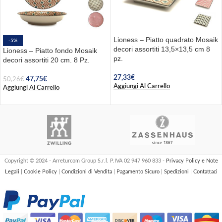
Lioness – Piatto quadrato Mosaik
-5%
decori assortiti 13,5×13,5 cm 8
Lioness – Piatto fondo Mosaik
pz.
decori assortiti 20 cm. 8 Pz.
27,33
€
47,75
€
50,26
€
Aggiungi Al Carrello
Aggiungi Al Carrello
Copyright © 2024 - Arreturcom Group S.r.l. P.IVA 02 947 960 833 -
Privacy Policy e Note
Legali
|
Cookie Policy
|
Condizioni di Vendita
|
Pagamento Sicuro
|
Spedizioni
|
Contattaci