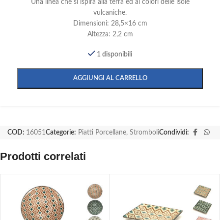
Una linea che si ispira alla terra ed ai colori delle isole
vulcaniche.
Dimensioni: 28,5×16 cm
Altezza: 2,2 cm
1 disponibili
AGGIUNGI AL CARRELLO
COD:
16051
Categorie:
Piatti Porcellane
,
Stromboli
Condividi:
Prodotti correlati