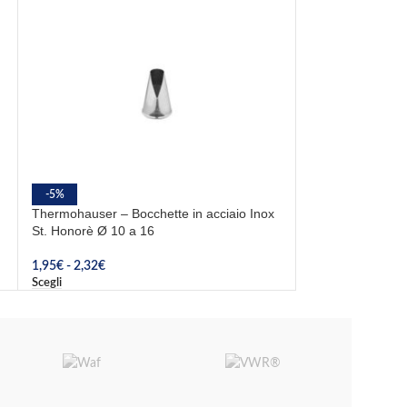
Thermohauser – 
-5%
stella da Ø 2 a 
Thermohauser – Bocchette in acciaio Inox
St. Honorè Ø 10 a 16
2,14
€
Scegli
1,95
€
-
2,32
€
Scegli