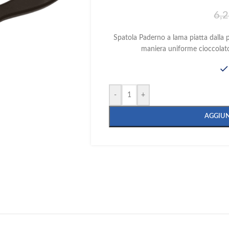
6,
Spatola Paderno a lama piatta dalla 
maniera uniforme cioccolato
-
+
AGGIUN