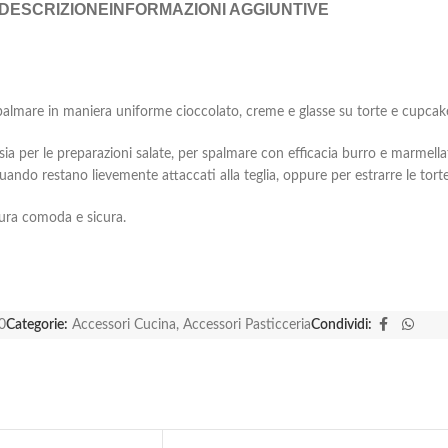
DESCRIZIONE
INFORMAZIONI AGGIUNTIVE
spalmare in maniera uniforme cioccolato, creme e glasse su torte e cupcak
s, sia per le preparazioni salate, per spalmare con efficacia burro e marmella
uando restano lievemente attaccati alla teglia, oppure per estrarre le torte
tura comoda e sicura.
0
Categorie:
Accessori Cucina
,
Accessori Pasticceria
Condividi: