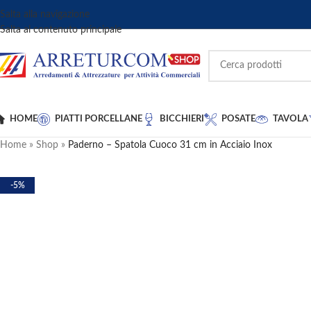
Salta alla navigazione
Salta al contenuto principale
HOME
PIATTI PORCELLANE
BICCHIERI
POSATE
TAVOLA
Home
»
Shop
»
Paderno – Spatola Cuoco 31 cm in Acciaio Inox
-5%