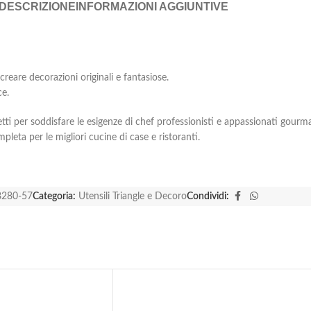
DESCRIZIONE
INFORMAZIONI AGGIUNTIVE
creare decorazioni originali e fantasiose.
ce.
ti per soddisfare le esigenze di chef professionisti e appassionati gourm
eta per le migliori cucine di case e ristoranti.
8280-57
Categoria:
Utensili Triangle e Decoro
Condividi: