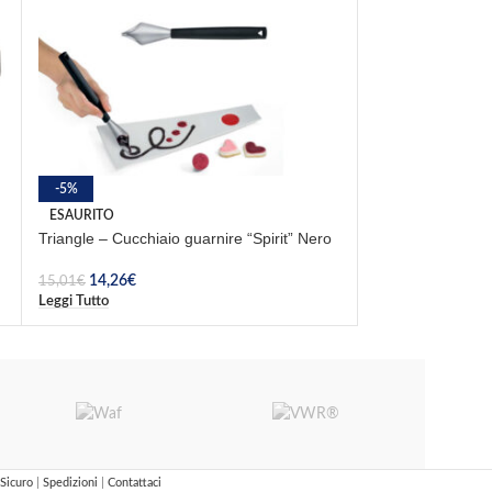
Triangle – Scavi
-5%
ESAURITO
6,71
€
Triangle – Cucchiaio guarnire “Spirit” Nero
Aggiungi Al Carrel
14,26
€
15,01
€
Leggi Tutto
Sicuro
|
Spedizioni
|
Contattaci