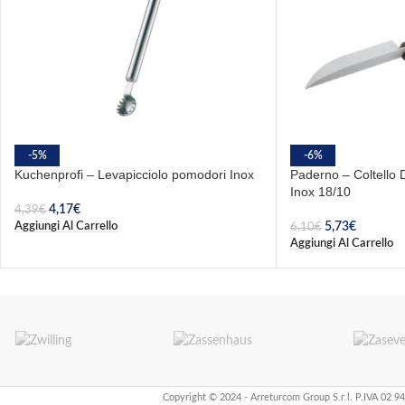
-5%
-6%
Kuchenprofi – Levapicciolo pomodori Inox
Paderno – Coltello 
Inox 18/10
4,17
€
4,39
€
Aggiungi Al Carrello
5,73
€
6,10
€
Aggiungi Al Carrello
Copyright © 2024 - Arreturcom Group S.r.l. P.IVA 02 9