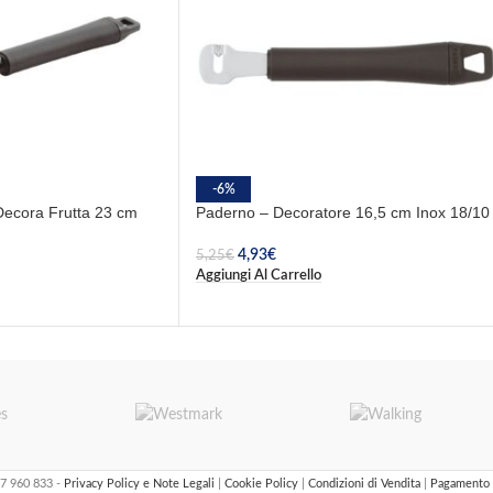
-6%
Decora Frutta 23 cm
Paderno – Decoratore 16,5 cm Inox 18/10
4,93
€
5,25
€
Aggiungi Al Carrello
47 960 833 -
Privacy Policy e Note Legali
|
Cookie Policy
|
Condizioni di Vendita
|
Pagamento 