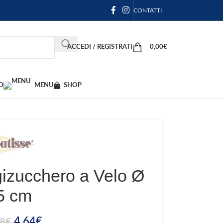
CONTATTI
ACCEDI / REGISTRATI
0,00
€
D
MENU
SHOP
gizucchero a Velo Ø
5 cm
4,64
€
88
€