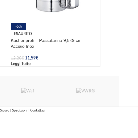
-5%
-5%
MGP – Guanti Ant
ESAURITO
Aramidico 48 c
Kuchenprofi – Passafarina 9,5×9 cm
Acciaio Inox
46,36
€
48,80
€
Aggiungi Al Carrel
11,59
€
12,20
€
Leggi Tutto
Sicuro
|
Spedizioni
|
Contattaci