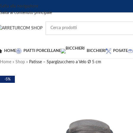
Salta alla navigazione
Salta al contenuto principale
HOME
PIATTI PORCELLANE
BICCHIERI
POSATE
Home
»
Shop
»
Patisse – Spargizucchero a Velo Ø 5 cm
-5%