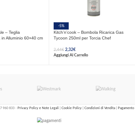
-5%
le – Teglia
Kitch’n’cook – Bombola Ricarica Gas
 in Alluminio 60×40 cm
Tycoon 250ml per Torcia Chef
2,32
€
2,44
€
Aggiungi Al Carrello
47 960 833 -
Privacy Policy e Note Legali
|
Cookie Policy
|
Condizioni di Vendita
|
Pagamento 