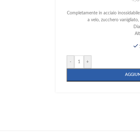
Completamente in acciaio inossidabile,
a velo, zucchero vanigliato,
Di
Al
-
+
AGGIUN